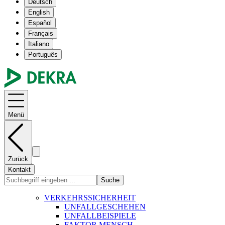
Deutsch
English
Español
Français
Italiano
Português
Menü
Zurück
Kontakt
Suche
VERKEHRSSICHERHEIT
UNFALLGESCHEHEN
UNFALLBEISPIELE
FAKTOR MENSCH