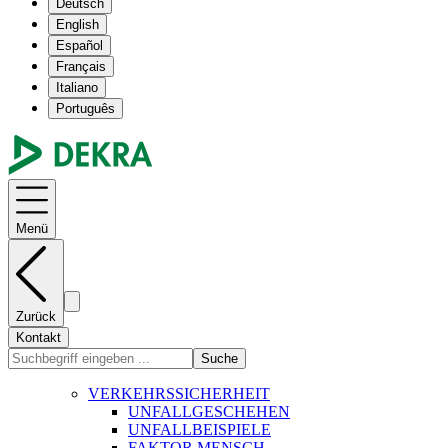
Deutsch
English
Español
Français
Italiano
Português
Menü
Zurück
Kontakt
Suche
VERKEHRSSICHERHEIT
UNFALLGESCHEHEN
UNFALLBEISPIELE
FAKTOR MENSCH