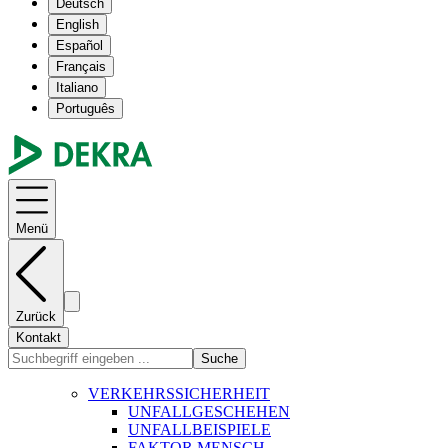
Deutsch
English
Español
Français
Italiano
Português
Menü
Zurück
Kontakt
Suche
VERKEHRSSICHERHEIT
UNFALLGESCHEHEN
UNFALLBEISPIELE
FAKTOR MENSCH