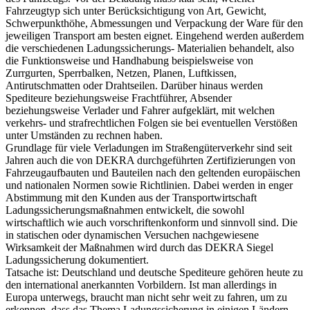
Fahrzeugtyp sich unter Berücksichtigung von Art, Gewicht,
Schwerpunkthöhe, Abmessungen und Verpackung der Ware für den
jeweiligen Transport am besten eignet. Eingehend werden außerdem
die verschiedenen Ladungssicherungs- Materialien behandelt, also
die Funktionsweise und Handhabung beispielsweise von
Zurrgurten, Sperrbalken, Netzen, Planen, Luftkissen,
Antirutschmatten oder Drahtseilen. Darüber hinaus werden
Spediteure beziehungsweise Frachtführer, Absender
beziehungsweise Verlader und Fahrer aufgeklärt, mit welchen
verkehrs- und strafrechtlichen Folgen sie bei eventuellen Verstößen
unter Umständen zu rechnen haben.
Grundlage für viele Verladungen im Straßengüterverkehr sind seit
Jahren auch die von DEKRA durchgeführten Zertifizierungen von
Fahrzeugaufbauten und Bauteilen nach den geltenden europäischen
und nationalen Normen sowie Richtlinien. Dabei werden in enger
Abstimmung mit den Kunden aus der Transportwirtschaft
Ladungssicherungsmaßnahmen entwickelt, die sowohl
wirtschaftlich wie auch vorschriftenkonform und sinnvoll sind. Die
in statischen oder dynamischen Versuchen nachgewiesene
Wirksamkeit der Maßnahmen wird durch das DEKRA Siegel
Ladungssicherung dokumentiert.
Tatsache ist: Deutschland und deutsche Spediteure gehören heute zu
den international anerkannten Vorbildern. Ist man allerdings in
Europa unterwegs, braucht man nicht sehr weit zu fahren, um zu
erkennen, dass das Thema Ladungssicherung in einigen Ländern