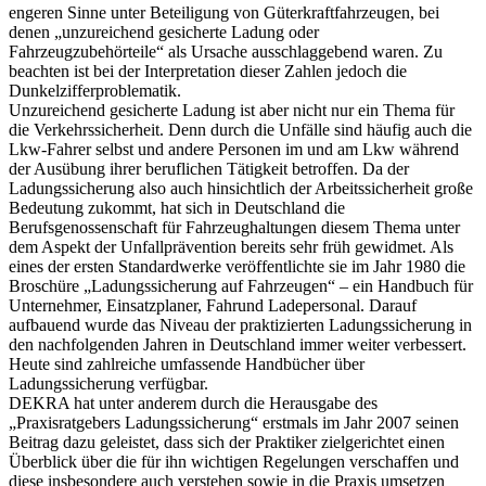
engeren Sinne unter Beteiligung von Güterkraftfahrzeugen, bei
denen „unzureichend gesicherte Ladung oder
Fahrzeugzubehörteile“ als Ursache ausschlaggebend waren. Zu
beachten ist bei der Interpretation dieser Zahlen jedoch die
Dunkelzifferproblematik.
Unzureichend gesicherte Ladung ist aber nicht nur ein Thema für
die Verkehrssicherheit. Denn durch die Unfälle sind häufig auch die
Lkw-Fahrer selbst und andere Personen im und am Lkw während
der Ausübung ihrer beruflichen Tätigkeit betroffen. Da der
Ladungssicherung also auch hinsichtlich der Arbeitssicherheit große
Bedeutung zukommt, hat sich in Deutschland die
Berufsgenossenschaft für Fahrzeughaltungen diesem Thema unter
dem Aspekt der Unfallprävention bereits sehr früh gewidmet. Als
eines der ersten Standardwerke veröffentlichte sie im Jahr 1980 die
Broschüre „Ladungssicherung auf Fahrzeugen“ – ein Handbuch für
Unternehmer, Einsatzplaner, Fahrund Ladepersonal. Darauf
aufbauend wurde das Niveau der praktizierten Ladungssicherung in
den nachfolgenden Jahren in Deutschland immer weiter verbessert.
Heute sind zahlreiche umfassende Handbücher über
Ladungssicherung verfügbar.
DEKRA hat unter anderem durch die Herausgabe des
„Praxisratgebers Ladungssicherung“ erstmals im Jahr 2007 seinen
Beitrag dazu geleistet, dass sich der Praktiker zielgerichtet einen
Überblick über die für ihn wichtigen Regelungen verschaffen und
diese insbesondere auch verstehen sowie in die Praxis umsetzen