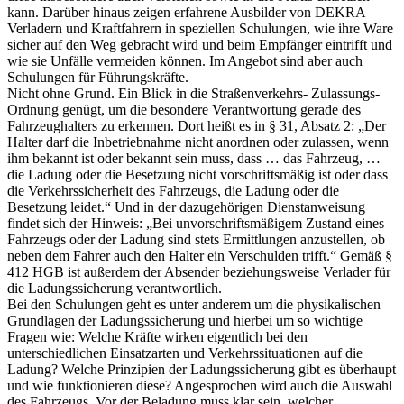
kann. Darüber hinaus zeigen erfahrene Ausbilder von DEKRA
Verladern und Kraftfahrern in speziellen Schulungen, wie ihre Ware
sicher auf den Weg gebracht wird und beim Empfänger eintrifft und
wie sie Unfälle vermeiden können. Im Angebot sind aber auch
Schulungen für Führungskräfte.
Nicht ohne Grund. Ein Blick in die Straßenverkehrs- Zulassungs-
Ordnung genügt, um die besondere Verantwortung gerade des
Fahrzeughalters zu erkennen. Dort heißt es in § 31, Absatz 2: „Der
Halter darf die Inbetriebnahme nicht anordnen oder zulassen, wenn
ihm bekannt ist oder bekannt sein muss, dass … das Fahrzeug, …
die Ladung oder die Besetzung nicht vorschriftsmäßig ist oder dass
die Verkehrssicherheit des Fahrzeugs, die Ladung oder die
Besetzung leidet.“ Und in der dazugehörigen Dienstanweisung
findet sich der Hinweis: „Bei unvorschriftsmäßigem Zustand eines
Fahrzeugs oder der Ladung sind stets Ermittlungen anzustellen, ob
neben dem Fahrer auch den Halter ein Verschulden trifft.“ Gemäß §
412 HGB ist außerdem der Absender beziehungsweise Verlader für
die Ladungssicherung verantwortlich.
Bei den Schulungen geht es unter anderem um die physikalischen
Grundlagen der Ladungssicherung und hierbei um so wichtige
Fragen wie: Welche Kräfte wirken eigentlich bei den
unterschiedlichen Einsatzarten und Verkehrssituationen auf die
Ladung? Welche Prinzipien der Ladungssicherung gibt es überhaupt
und wie funktionieren diese? Angesprochen wird auch die Auswahl
des Fahrzeugs. Vor der Beladung muss klar sein, welcher