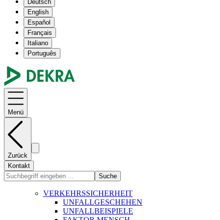
Deutsch
English
Español
Français
Italiano
Português
Menü
Zurück
Kontakt
Suche
VERKEHRSSICHERHEIT
UNFALLGESCHEHEN
UNFALLBEISPIELE
FAKTOR MENSCH